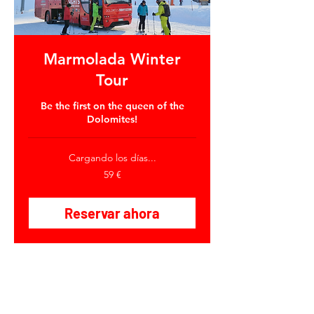
Marmolada Winter
Tour
Be the first on the queen of the
Dolomites!
Cargando los días...
59
59 €
euros
Reservar ahora