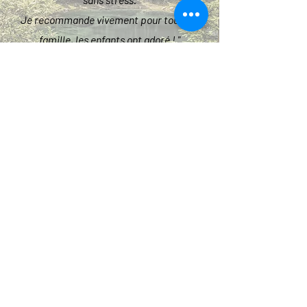
Je recommande vivement pour toute la
famille, les enfants ont adoré ! "
Thomas Condon
"Avec Dolomites Sightseeing, vous pourrez
faire le tour du pays avec votre guide
Martin, qui vous montrera désormais non
seulement les plus beaux endroits, mais
vous enseignera également la culture et
les traditions locales !
"C'était une expérience incroyable!"