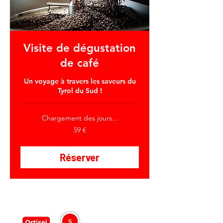
Visite de dégustation
de café
Un voyage à travers les saveurs du
Tyrol du Sud !
Chargement des jours...
59
59 €
euros
Réserver