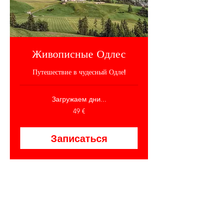
Живописные Одлес
Путешествие в чудесный Одле!
Загружаем дни...
49
49 €
евро
Записаться